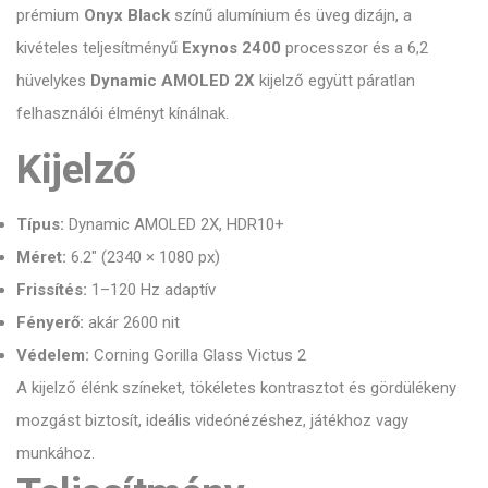
prémium
Onyx Black
színű alumínium és üveg dizájn, a
kivételes teljesítményű
Exynos 2400
processzor és a 6,2
hüvelykes
Dynamic AMOLED 2X
kijelző együtt páratlan
felhasználói élményt kínálnak.
Kijelző
Típus:
Dynamic AMOLED 2X, HDR10+
Méret:
6.2" (2340 × 1080 px)
Frissítés:
1–120 Hz adaptív
Fényerő:
akár 2600 nit
Védelem:
Corning Gorilla Glass Victus 2
A kijelző élénk színeket, tökéletes kontrasztot és gördülékeny
mozgást biztosít, ideális videónézéshez, játékhoz vagy
munkához.