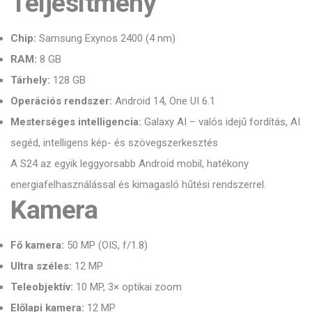
Teljesítmény
Chip:
Samsung Exynos 2400 (4 nm)
RAM:
8 GB
Tárhely:
128 GB
Operációs rendszer:
Android 14, One UI 6.1
Mesterséges intelligencia:
Galaxy AI – valós idejű fordítás, AI
segéd, intelligens kép- és szövegszerkesztés
A S24 az egyik leggyorsabb Android mobil, hatékony
energiafelhasználással és kimagasló hűtési rendszerrel.
Kamera
Fő kamera:
50 MP (OIS, f/1.8)
Ultra széles:
12 MP
Teleobjektív:
10 MP, 3× optikai zoom
Előlapi kamera:
12 MP