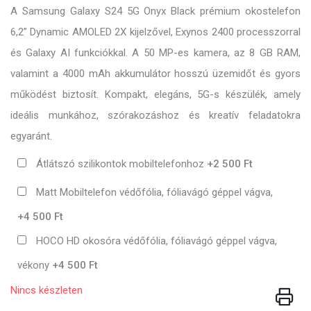
A Samsung Galaxy S24 5G Onyx Black prémium okostelefon
6,2” Dynamic AMOLED 2X kijelzővel, Exynos 2400 processzorral
és Galaxy AI funkciókkal. A 50 MP-es kamera, az 8 GB RAM,
valamint a 4000 mAh akkumulátor hosszú üzemidőt és gyors
működést biztosít. Kompakt, elegáns, 5G-s készülék, amely
ideális munkához, szórakozáshoz és kreatív feladatokra
egyaránt.
Átlátszó szilikontok mobiltelefonhoz
+2 500 Ft
Matt Mobiltelefon védőfólia, fóliavágó géppel vágva,
+4 500 Ft
HOCO HD okosóra védőfólia, fóliavágó géppel vágva,
vékony
+4 500 Ft
Nincs készleten