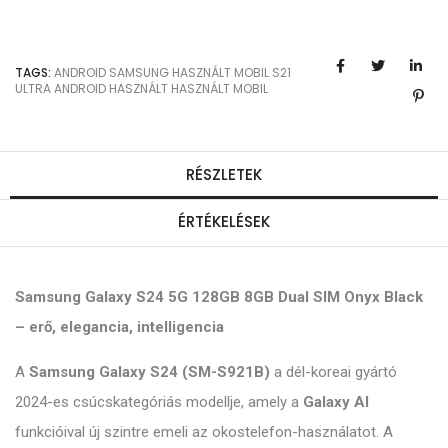
TAGS:
ANDROID
SAMSUNG
HASZNÁLT MOBIL
S21
ULTRA
ANDROID HASZNÁLT
HASZNÁLT MOBIL
RÉSZLETEK
ÉRTÉKELÉSEK
Samsung Galaxy S24 5G 128GB 8GB Dual SIM Onyx Black
– erő, elegancia, intelligencia
A
Samsung Galaxy S24 (SM-S921B)
a dél-koreai gyártó
2024-es csúcskategóriás modellje, amely a
Galaxy AI
funkcióival új szintre emeli az okostelefon-használatot. A