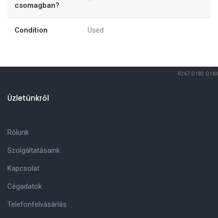
csomagban?
Condition
Used
R267
D182
Q183
Üzletünkről
Rólunk
Szolgáltatásaink
Kapcsolat
Cégadatok
Telefonfelvásárlás