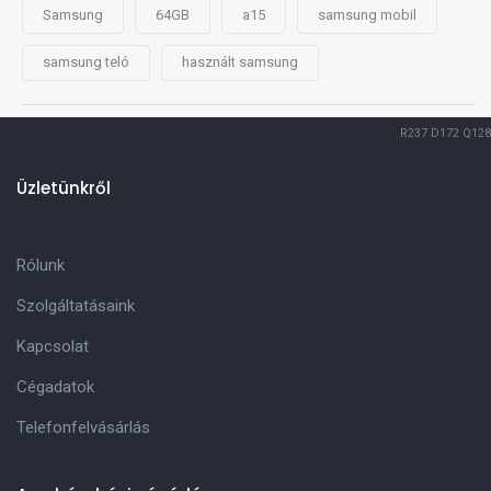
Samsung
64GB
a15
samsung mobil
samsung teló
használt samsung
R237
D172
Q128
Üzletünkről
Rólunk
Szolgáltatásaink
Kapcsolat
Cégadatok
Telefonfelvásárlás