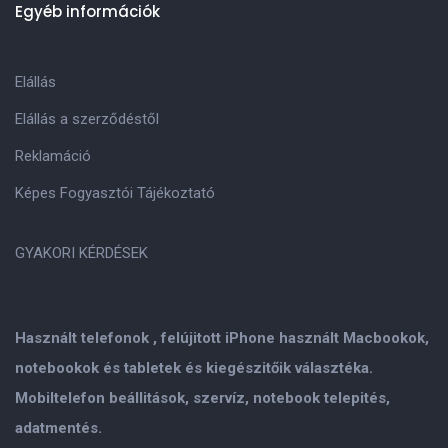
Egyéb információk
Elállás
Elállás a szerződéstől
Reklamáció
Képes Fogyasztói Tájékoztató
GYAKORI KÉRDÉSEK
Használt telefonok , felújitott iPhone használt Macbookok,
notebookok és tabletek és kiegészitőik választéka.
Mobiltelefon beállitások, szervíz, notebook telepités,
adatmentés.