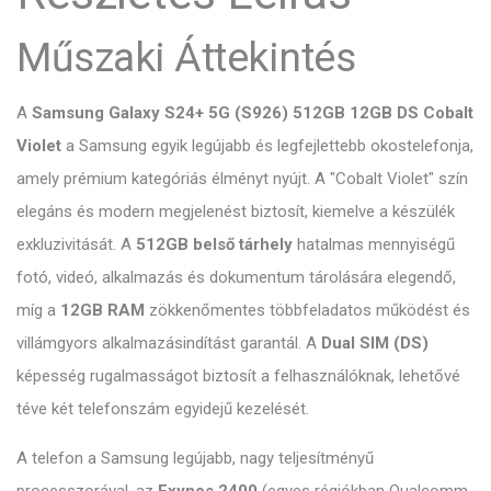
Műszaki Áttekintés
A
Samsung Galaxy S24+ 5G (S926) 512GB 12GB DS Cobalt
Violet
a Samsung egyik legújabb és legfejlettebb okostelefonja,
amely prémium kategóriás élményt nyújt. A "Cobalt Violet" szín
elegáns és modern megjelenést biztosít, kiemelve a készülék
exkluzivitását. A
512GB belső tárhely
hatalmas mennyiségű
fotó, videó, alkalmazás és dokumentum tárolására elegendő,
míg a
12GB RAM
zökkenőmentes többfeladatos működést és
villámgyors alkalmazásindítást garantál. A
Dual SIM (DS)
képesség rugalmasságot biztosít a felhasználóknak, lehetővé
téve két telefonszám egyidejű kezelését.
A telefon a Samsung legújabb, nagy teljesítményű
processzorával, az
Exynos 2400
(egyes régiókban Qualcomm