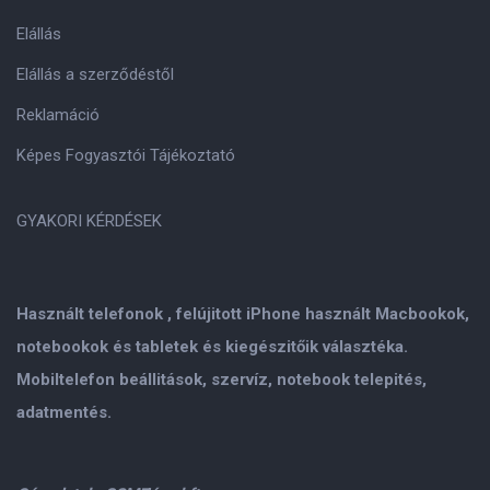
Elállás
Elállás a szerződéstől
Reklamáció
Képes Fogyasztói Tájékoztató
GYAKORI KÉRDÉSEK
Használt telefonok , felújitott iPhone használt Macbookok,
notebookok és tabletek és kiegészitőik választéka.
Mobiltelefon beállitások, szervíz, notebook telepités,
adatmentés.