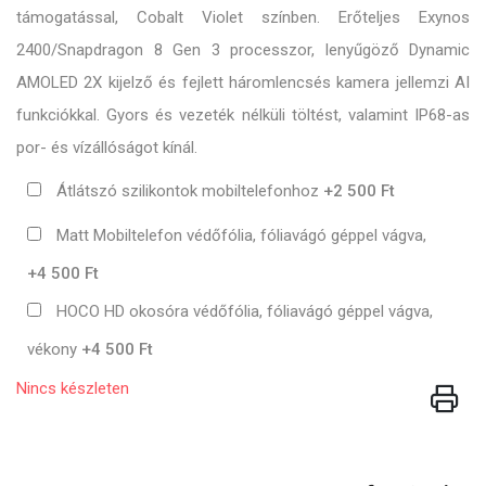
támogatással, Cobalt Violet színben. Erőteljes Exynos
2400/Snapdragon 8 Gen 3 processzor, lenyűgöző Dynamic
AMOLED 2X kijelző és fejlett háromlencsés kamera jellemzi AI
funkciókkal. Gyors és vezeték nélküli töltést, valamint IP68-as
por- és vízállóságot kínál.
Átlátszó szilikontok mobiltelefonhoz
+2 500 Ft
Matt Mobiltelefon védőfólia, fóliavágó géppel vágva,
+4 500 Ft
HOCO HD okosóra védőfólia, fóliavágó géppel vágva,
vékony
+4 500 Ft
Nincs készleten