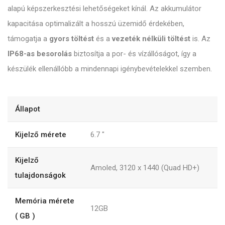
alapú képszerkesztési lehetőségeket kínál. Az akkumulátor
kapacitása optimalizált a hosszú üzemidő érdekében,
támogatja a
gyors töltést
és a
vezeték nélküli töltést
is. Az
IP68-as besorolás
biztosítja a por- és vízállóságot, így a
készülék ellenállóbb a mindennapi igénybevételekkel szemben.
Állapot
Kijelző mérete
6.7
"
Kijelző
Amoled, 3120 x 1440 (Quad HD+)
tulajdonságok
Memória mérete
12GB
( GB )