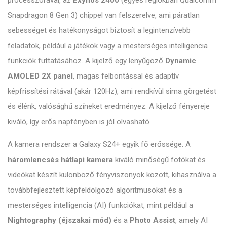
Snapdragon 8 Gen 3) chippel van felszerelve, ami páratlan
sebességet és hatékonyságot biztosít a legintenzívebb
feladatok, például a játékok vagy a mesterséges intelligencia
funkciók futtatásához. A kijelző egy lenyűgöző
Dynamic
AMOLED 2X panel
, magas felbontással és adaptív
képfrissítési rátával (akár 120Hz), ami rendkívül sima görgetést
és élénk, valósághű színeket eredményez. A kijelző fényereje
kiváló, így erős napfényben is jól olvasható.
A kamera rendszer a Galaxy S24+ egyik fő erőssége. A
háromlencsés hátlapi kamera
kiváló minőségű fotókat és
videókat készít különböző fényviszonyok között, kihasználva a
továbbfejlesztett képfeldolgozó algoritmusokat és a
mesterséges intelligencia (AI) funkciókat, mint például a
Nightography (éjszakai mód)
és a
Photo Assist
, amely AI