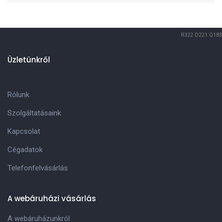
R322
D221
Q183
Üzletünkről
Rólunk
Szolgáltatásaink
Kapcsolat
Cégadatok
Telefonfelvásárlás
A webáruházi vásárlás
A webáruházunkról