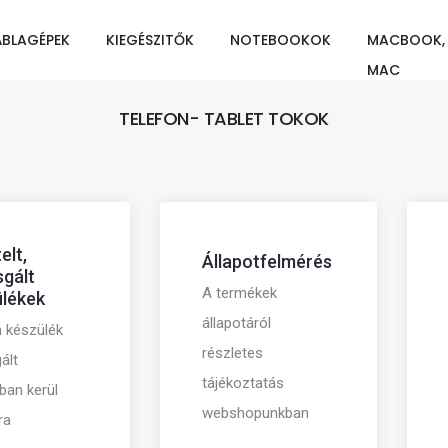
ÁBLAGÉPEK
KIEGÉSZITŐK
NOTEBOOKOK
MACBOOK,
MAC
TELEFON- TABLET TOKOK
elt,
Állapotfelmérés
sgált
A termékek
lékek
állapotáról
 készülék
részletes
ált
tájékoztatás
tban kerül
webshopunkban
ra