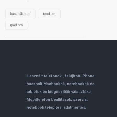
használt ipad
ipad tok
ipad pro
Használt telefonok , felújitott iPhone
használt Macbookok, notebookok és
tabletek és kiegészitőik választéka.
Mobiltelefon beállitások, szervíz,
notebook telepités, adatmentés.