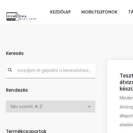
KEZDŐLAP
MOBILTELEFONOK
T
Keresés
Teszt
átviz
készü
Rendezés
Minden
átvizsg
állapo
eladás
Termékcsoportok