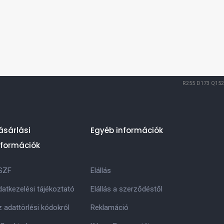
R255
D173
Q152
ásárlási
Egyéb információk
nformációk
SZF
Elállás
atkezelési tájékoztató
Elállás a szerződéstől
 adattörlési kódokról
Reklamáció