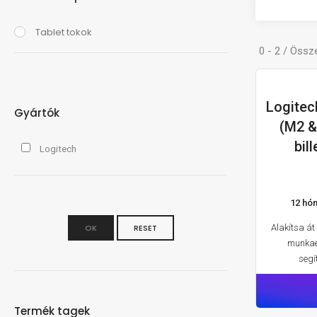
Tablet tokok
0 - 2 / Össz
Logitec
Gyártók
(M2 & 
bil
Logitech
12 hó
OK
RESET
Alakítsa át
munkae
segí
Termék tagek