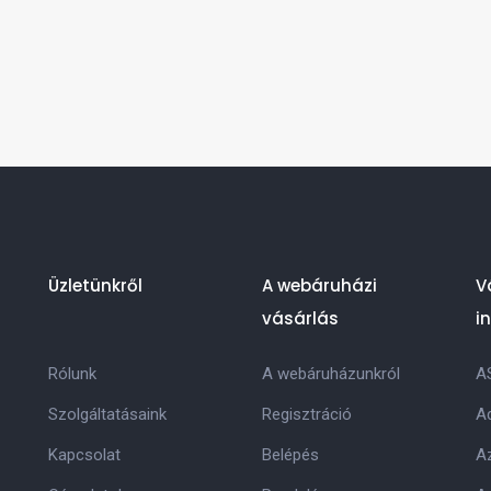
Üzletünkről
A webáruházi
V
vásárlás
i
Rólunk
A webáruházunkról
A
Szolgáltatásaink
Regisztráció
Ad
Kapcsolat
Belépés
Az