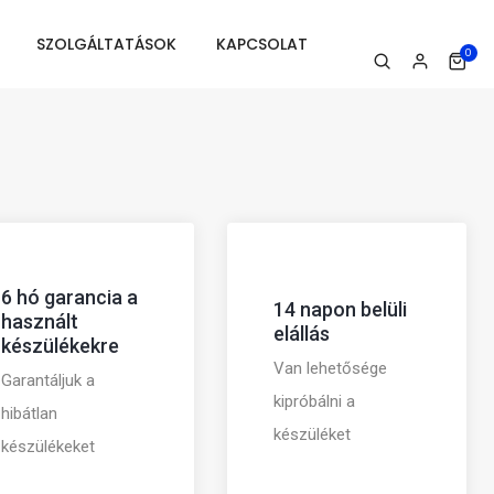
SZOLGÁLTATÁSOK
KAPCSOLAT
0
6 hó garancia a
14 napon belüli
használt
elállás
készülékekre
Van lehetősége
Garantáljuk a
kipróbálni a
hibátlan
készüléket
készülékeket