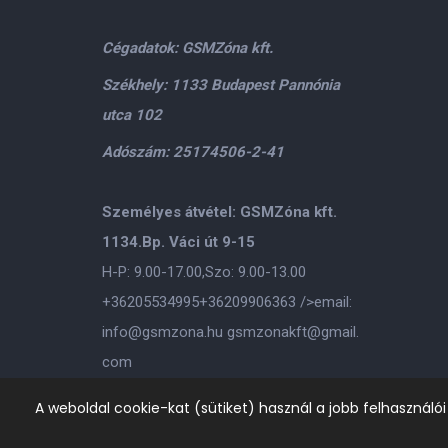
Cégadatok: GSMZóna kft.
Székhely: 1133 Budapest Pannónia
utca 102
Adószám: 25174506-2-41
Személyes átvétel: GSMZóna kft.
1134.Bp. Váci út 9-15
H-P: 9.00-17.00,Szo: 9.00-13.00
+36205534995
+36209906363
/>email:
info@gsmzona.hu
gsmzonakft@gmail.
com
A weboldal cookie-kat (sütiket) használ a jobb felhasználó