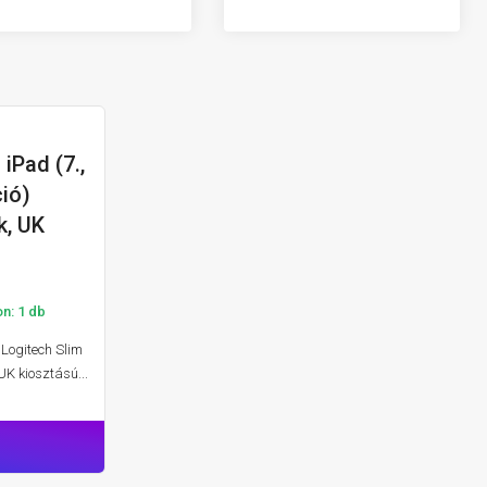
 iPad (7.,
ET TOKOK
ció)
k, UK
n: 1 db
 Logitech Slim
UK kiosztású...