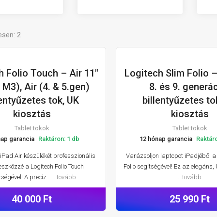
esen: 2
h Folio Touch – Air 11"
Logitech Slim Folio –
TABLET TOKOK
TABL
M3), Air (4. & 5.gen)
8. és 9. generá
lentyűzetes tok, UK
billentyűzetes to
kiosztás
kiosztás
Tablet tokok
Tablet tokok
nap garancia
Raktáron: 1 db
12 hónap garancia
Raktáro
 iPad Air készülékét professzionális
Varázsoljon laptopot iPadjéből a
szközzé a Logitech Folio Touch
Folio segítségével! Ez az elegáns, 
tségével! A precíz...
...tovább
...tovább
40 000 Ft
25 990 Ft