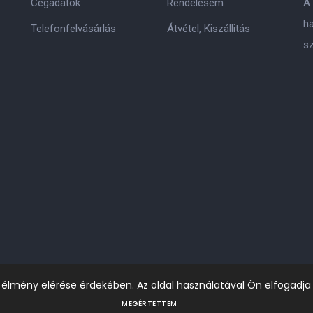
Cégadatok
Rendelésem
A
h
Telefonfelvásárlás
Átvétel, Kiszállitás
s
i élmény elérése érdekében. Az oldal használatával Ön elfogadja
MEGÉRTETTEM