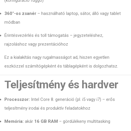
(konfiguráció függő)
360°-os zsanér
– használható laptop, sátor, álló vagy tablet
módban
Érintésvezérlés és toll támogatás – jegyzeteléshez,
rajzoláshoz vagy prezentációhoz
Ez a kialakítás nagy rugalmasságot ad, hiszen egyetlen
eszközzel számítógépként és táblagépként is dolgozhatsz.
Teljesítmény és hardver
Processzor:
Intel Core 8. generáció (pl. i5 vagy i7) – erős
teljesítmény irodai és produktív feladatokhoz
Memória:
akár
16 GB RAM
– gördülékeny multitasking