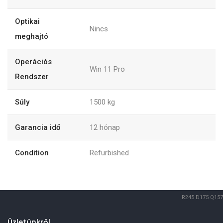
Optikai
Nincs
meghajtó
Operációs
Win 11 Pro
Rendszer
Súly
1500
kg
Garancia idő
12
hónap
Condition
Refurbished
R245
D175
Q157
Üzletünkről