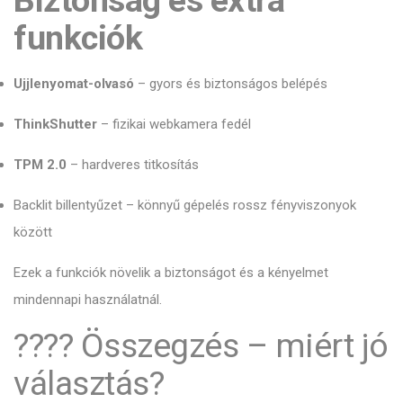
Biztonság és extra
funkciók
Ujjlenyomat-olvasó
– gyors és biztonságos belépés
ThinkShutter
– fizikai webkamera fedél
TPM 2.0
– hardveres titkosítás
Backlit billentyűzet – könnyű gépelés rossz fényviszonyok
között
Ezek a funkciók növelik a biztonságot és a kényelmet
mindennapi használatnál.
???? Összegzés – miért jó
választás?