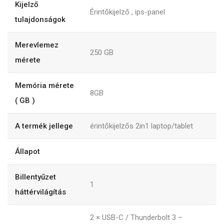
Kijelző
Érintőkijelző , ips-panel
tulajdonságok
Merevlemez
250
GB
mérete
Memória mérete
8GB
( GB )
A termék jellege
érintőkijelzős 2in1 laptop/tablet
Állapot
Billentyűzet
1
háttérvilágítás
2 × USB-C / Thunderbolt 3 –