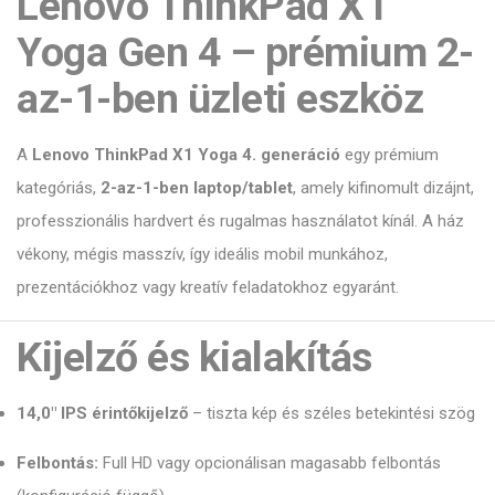
Lenovo ThinkPad X1
Yoga Gen 4 – prémium 2-
az-1-ben üzleti eszköz
A
Lenovo ThinkPad X1 Yoga 4. generáció
egy prémium
kategóriás,
2-az-1-ben laptop/tablet
, amely kifinomult dizájnt,
professzionális hardvert és rugalmas használatot kínál. A ház
vékony, mégis masszív, így ideális mobil munkához,
prezentációkhoz vagy kreatív feladatokhoz egyaránt.
Kijelző és kialakítás
14,0″ IPS érintőkijelző
– tiszta kép és széles betekintési szög
Felbontás:
Full HD vagy opcionálisan magasabb felbontás