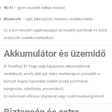
Wi-Fi
– gyors vezeték nélküli internet
Bluetooth
– egér, billentyűzet, headset csatlakoztatás
Ez a port-készlet rugalmasságot ad modern perifériák és külső
eszközök csatlakoztatásához.
Akkumulátor és üzemidő
A ThinkPad X1 Yoga nagy kapacitású akkumulátorral
rendelkezik, amely akár pár teljes munkanapos üzemidőt is
biztosít vegyes használat mellett (irodai szoftverek,
böngészés, videóhívás, prezentáció).
Ez különösen előnyös utazásnál vagy mobil munkavégzésnél.