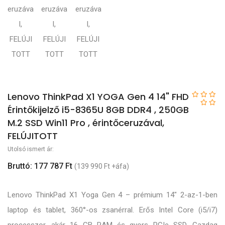
Lenovo ThinkPad X1 YOGA Gen 4 14" FHD
Érintőkijelző i5-8365U 8GB DDR4 , 250GB
M.2 SSD Win11 Pro , érintőceruzával,
FELÚJITOTT
Utolsó ismert ár:
Bruttó: 177 787 Ft
(139 990 Ft +áfa)
Lenovo ThinkPad X1 Yoga Gen 4 – prémium 14″ 2-az-1-ben
laptop és tablet, 360°-os zsanérral. Erős Intel Core (i5/i7)