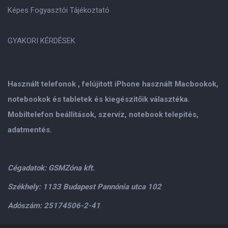
Képes Fogyasztói Tájékoztató
GYAKORI KÉRDÉSEK
Használt telefonok , felújitott iPhone használt Macbookok,
notebookok és tabletek és kiegészitőik választéka.
Mobiltelefon beállitások, szervíz, notebook telepités,
adatmentés.
Cégadatok: GSMZóna kft.
Székhely: 1133 Budapest Pannónia utca 102
Adószám: 25174506-2-41