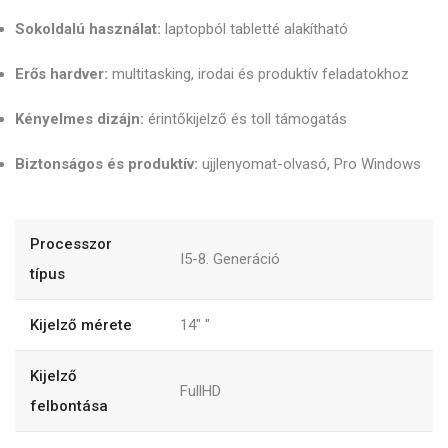
Sokoldalú használat:
laptopból tabletté alakítható
Erős hardver:
multitasking, irodai és produktív feladatokhoz
Kényelmes dizájn:
érintőkijelző és toll támogatás
Biztonságos és produktív:
ujjlenyomat-olvasó, Pro Windows
Processzor
I5-8. Generáció
típus
Kijelző mérete
14"
"
Kijelző
FullHD
felbontása