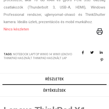
processzor, akár 16 GB RAM és gyors PCIe SSD. Gazdag
csatlakozók (Thunderbolt 3, USB-A, HDMI), Windows
Professional rendszer, ujjlenyomat-olvasó és ThinkShutter
kamera. Ideális üzleti, prezentációs és mobil munkához.
Nincs készleten
TAGS:
NOTEBOOK
LAPTOP
WIN10
14
WIN11
LENOVO
THINKPAD
HASZNÁLT THINKPAD
HASZNÁLT LAP
RÉSZLETEK
ÉRTÉKELÉSEK