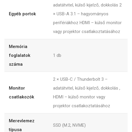
adatátvitel, külső kijelző, dokkolás 2
Egyéb portok
× USB-A 3.1 – hagyományos
perifériákhoz HDMI – külső monitor
vagy projektor csatlakoztatásához
Memória
foglalatok
1
db
száma
2 × USB-C / Thunderbolt 3 –
Monitor
adatátvitel, külső kijelző, dokkolás ,
csatlakozók
HDMI – külső monitor vagy
projektor csatlakoztatásához
Merevlemez
SSD (M.2, NVME)
típusa