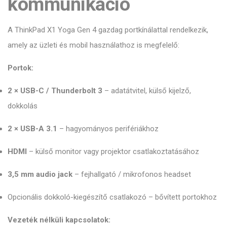
kommunikáció
A ThinkPad X1 Yoga Gen 4 gazdag portkínálattal rendelkezik,
amely az üzleti és mobil használathoz is megfelelő:
Portok:
2 × USB-C / Thunderbolt 3
– adatátvitel, külső kijelző,
dokkolás
2 × USB-A 3.1
– hagyományos perifériákhoz
HDMI
– külső monitor vagy projektor csatlakoztatásához
3,5 mm audio jack
– fejhallgató / mikrofonos headset
Opcionális dokkoló-kiegészítő csatlakozó – bővített portokhoz
Vezeték nélküli kapcsolatok: