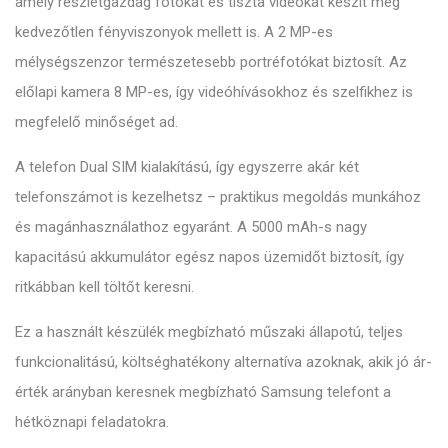
amely részletgazdag fotókat és tiszta videókat készít még
kedvezőtlen fényviszonyok mellett is. A 2 MP-es
mélységszenzor természetesebb portréfotókat biztosít. Az
előlapi kamera 8 MP-es, így videóhívásokhoz és szelfikhez is
megfelelő minőséget ad.
A telefon Dual SIM kialakítású, így egyszerre akár két
telefonszámot is kezelhetsz – praktikus megoldás munkához
és magánhasználathoz egyaránt. A 5000 mAh-s nagy
kapacitású akkumulátor egész napos üzemidőt biztosít, így
ritkábban kell töltőt keresni.
Ez a használt készülék megbízható műszaki állapotú, teljes
funkcionalitású, költséghatékony alternatíva azoknak, akik jó ár-
érték arányban keresnek megbízható Samsung telefont a
hétköznapi feladatokra.