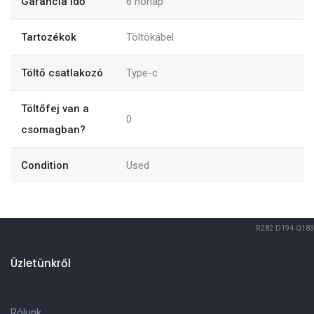
Garancia idő
6
hónap
Tartozékok
Töltökábel
Töltő csatlakozó
Type-c
Töltőfej van a
0
csomagban?
Condition
Used
R282
D194
Q183
Üzletünkről
Rólunk