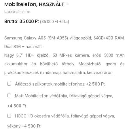
Mobiltelefon, HASZNÁLT -
Utolsó ismert ár:
Bruttó: 35 000 Ft
(35 000 Ft +áfa)
Samsung Galaxy A05 (SM-A055) világoszöld, 64GB/4GB RAM,
Dual SIM – használt.
Nagy 6.7" HD+ kijelző, 50 MP-es kamera, erős 5000 mAh
akkumulátor és bővíthető tárhely. Megbízható, gyors és
praktikus készülék mindennapi használatra, kedvező áron.
Átlátszó szilikontok mobiltelefonhoz
+2 500 Ft
Matt Mobiltelefon védőfólia, fóliavágó géppel vágva,
+4 500 Ft
HOCO HD okosóra védőfólia, fóliavágó géppel vágva,
vékony
+4 500 Ft