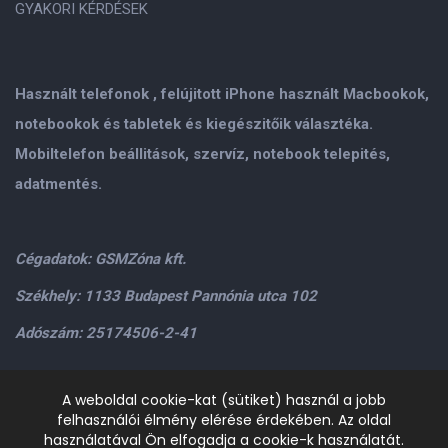
GYAKORI KÉRDÉSEK
Használt telefonok , felújitott iPhone használt Macbookok,
notebookok és tabletek és kiegészitőik választéka.
Mobiltelefon beállitások, szervíz, notebook telepités,
adatmentés.
Cégadatok: GSMZóna kft.
Székhely: 1133 Budapest Pannónia utca 102
Adószám: 25174506-2-41
Személyes átvétel: GSMZóna kft. 1134.Bp. Váci út 9-15
A weboldal cookie-kat (sütiket) használ a jobb
felhasználói élmény elérése érdekében. Az oldal
H-P: 9.00-17.00,Szo: 9.00-13.00
+36205534995
+36209906363
használatával Ön elfogadja a cookie-k használatát.