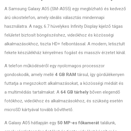
A Samsung Galaxy A05 (SM-A055) egy megbízható és kedvező
árú okostelefon, amely ideális választás mindennapi
használatra. A nagy, 6.7 hüvelykes Infinity Display kijelző tágas
felületet biztosít böngészéshez, videókhoz és közösségi
alkalmazásokhoz, tiszta HD+ felbontással. A modern, letisztult
fekete készülékház kényelmes fogást és masszív érzetet kínál.
A telefon működéséről egy nyolcmagos processzor
gondoskodik, amely mellé
4 GB RAM
társul, így gördülékenyen
futtatja a megszokott alkalmazásokat, a közösségi médiát és
a multimédiás tartalmakat. A
64 GB tárhely
bőven elegendő
fotókhoz, videókhoz és alkalmazásokhoz, és szükség esetén
microSD kártyával tovább bővíthető.
A Galaxy A05 hátlapján egy
50 MP-es főkamerát
találunk,