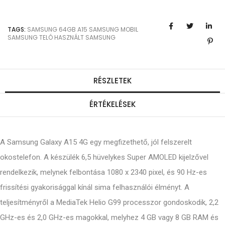
TAGS:
SAMSUNG
64GB
A15
SAMSUNG MOBIL
SAMSUNG TELÓ
HASZNÁLT SAMSUNG
RÉSZLETEK
ÉRTÉKELÉSEK
A Samsung Galaxy A15 4G egy megfizethető, jól felszerelt
okostelefon. A készülék 6,5 hüvelykes Super AMOLED kijelzővel
rendelkezik, melynek felbontása 1080 x 2340 pixel, és 90 Hz-es
frissítési gyakorisággal kínál sima felhasználói élményt. A
teljesítményről a MediaTek Helio G99 processzor gondoskodik, 2,2
GHz-es és 2,0 GHz-es magokkal, melyhez 4 GB vagy 8 GB RAM és