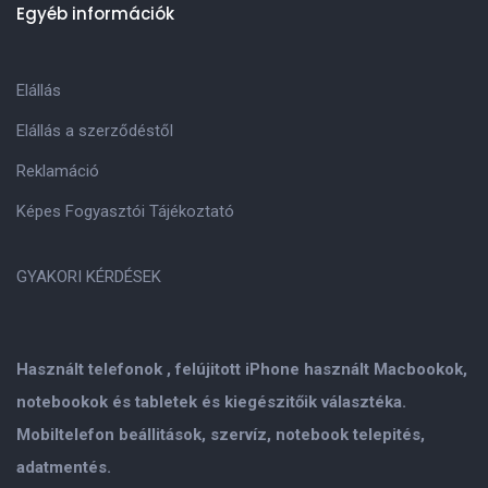
Egyéb információk
Elállás
Elállás a szerződéstől
Reklamáció
Képes Fogyasztói Tájékoztató
GYAKORI KÉRDÉSEK
Használt telefonok , felújitott iPhone használt Macbookok,
notebookok és tabletek és kiegészitőik választéka.
Mobiltelefon beállitások, szervíz, notebook telepités,
adatmentés.