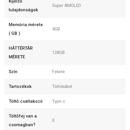
Kijelző
Super AMOLED
tulajdonságok
Memória mérete
4GB
( GB )
HÁTTÉRTÁR
128GB
MÉRETE
Szín
Fekete
Tartozékok
Töltökábel
Töltő csatlakozó
Type-c
Töltőfej van a
0
csomagban?