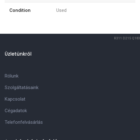
Condition
Used
R311
D215
Q183
Üzletünkről
Rólunk
Szolgáltatásaink
Kapcsolat
Cégadatok
Telefonfelvásárlás