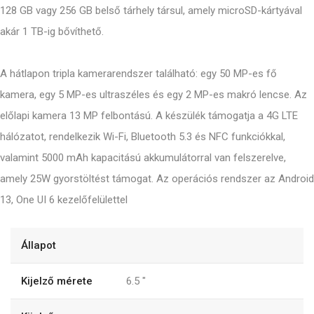
128 GB vagy 256 GB belső tárhely társul, amely microSD-kártyával
akár 1 TB-ig bővíthető.
A hátlapon tripla kamerarendszer található: egy 50 MP-es fő
kamera, egy 5 MP-es ultraszéles és egy 2 MP-es makró lencse. Az
előlapi kamera 13 MP felbontású. A készülék támogatja a 4G LTE
hálózatot, rendelkezik Wi-Fi, Bluetooth 5.3 és NFC funkciókkal,
valamint 5000 mAh kapacitású akkumulátorral van felszerelve,
amely 25W gyorstöltést támogat. Az operációs rendszer az Android
13, One UI 6 kezelőfelülettel​
Állapot
Kijelző mérete
6.5
"