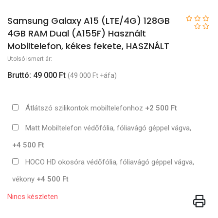
Samsung Galaxy A15 (LTE/4G) 128GB
4GB RAM Dual (A155F) Használt
Mobiltelefon, kékes fekete, HASZNÁLT
Utolsó ismert ár:
Bruttó: 49 000 Ft
(49 000 Ft +áfa)
Átlátszó szilikontok mobiltelefonhoz
+2 500 Ft
Matt Mobiltelefon védőfólia, fóliavágó géppel vágva,
+4 500 Ft
HOCO HD okosóra védőfólia, fóliavágó géppel vágva,
vékony
+4 500 Ft
Nincs készleten