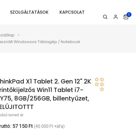
SZOLGÁLTATÁSOK
KAPCSOLAT
0
ezdőlap
asznált Windowsos Táblagép / Notebook
hinkPad X1 Tablet 2. Gen 12" 2K
rintőkijelzős Win11 Tablet i7-
Y75, 8GB/256GB, billentyűzet,
ELÚJITOTTT
olsó ismert ár:
ruttó: 57 150 Ft
(45 000 Ft +áfa)