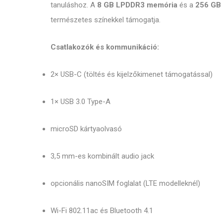
tanuláshoz. A
8 GB LPDDR3 memória
és a
256 GB
természetes színekkel támogatja.
Csatlakozók és kommunikáció:
2× USB-C (töltés és kijelzőkimenet támogatással)
1× USB 3.0 Type-A
microSD kártyaolvasó
3,5 mm-es kombinált audio jack
opcionális nanoSIM foglalat (LTE modelleknél)
Wi-Fi 802.11ac és Bluetooth 4.1