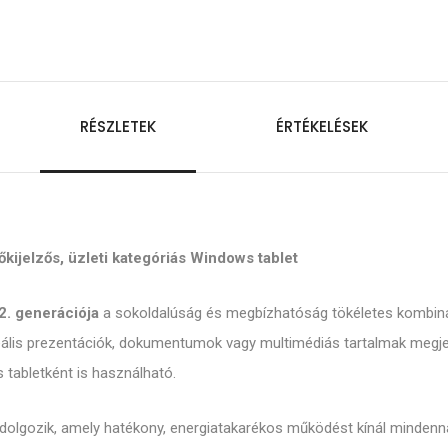
RÉSZLETEK
ÉRTÉKELÉSEK
kijelzős, üzleti kategóriás Windows tablet
2. generációja
a sokoldalúság és megbízhatóság tökéletes kombin
deális prezentációk, dokumentumok vagy multimédiás tartalmak megjele
s tabletként is használható.
olgozik, amely hatékony, energiatakarékos működést kínál mindenna