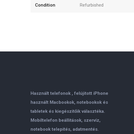
Condition
Refurbished
Használt telefonok , felújitott iPhone
használt Macbookok, notebookok és
tabletek és kiegészitőik választéka.
Mobiltelefon beállitások, szervíz,
notebook telepités, adatmentés.