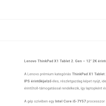
Lenovo ThinkPad X1 Tablet 2. Gen – 12″ 2K érintő
A Lenovo prémium kategóriás
ThinkPad X1 Tablet 
IPS érintőkijelző
éles, részletgazdag képet nyújt, i
érintőtoll-támogatással rendelkezik, így laptopként é
A gép szívében egy
Intel Core i5-7Y57
processzor d