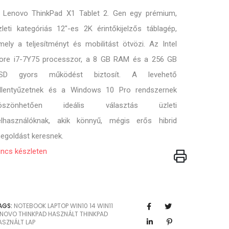
 Lenovo ThinkPad X1 Tablet 2. Gen egy prémium,
zleti kategóriás 12″-es 2K érintőkijelzős táblagép,
mely a teljesítményt és mobilitást ötvözi. Az Intel
ore i7-7Y75 processzor, a 8 GB RAM és a 256 GB
SD gyors működést biztosít. A levehető
illentyűzetnek és a Windows 10 Pro rendszernek
öszönhetően ideális választás üzleti
elhasználóknak, akik könnyű, mégis erős hibrid
egoldást keresnek.
incs készleten
AGS:
NOTEBOOK
LAPTOP
WIN10
14
WIN11
ENOVO
THINKPAD
HASZNÁLT THINKPAD
ASZNÁLT LAP