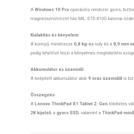
A
Windows 10 Pro
operációs rendszer gyors, bizton
magnéziumötvözet ház MIL-STD 810G katonai szabván
Kialakítás és kényelem:
A könnyű, mindössze
0,8 kg-os
súly és a
8,9 mm v
pedig lehetővé teszi a kényelmes megtekintési szöget
Akkumulátor és üzemidő:
A beépített akkumulátor akár
9 órás üzemidőt
is bi
Összegzés:
A
Lenovo ThinkPad X1 Tablet 2. Gen
tökéletes vá
2K kijelző
, a
gyors SSD
, valamint a
ThinkPad-min