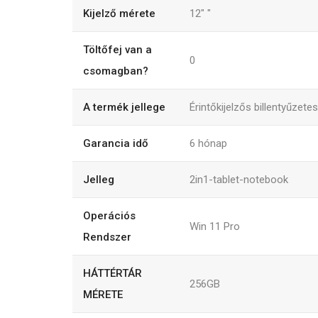
Kijelző mérete
12"
"
Töltőfej van a
0
csomagban?
A termék jellege
Érintőkijelzős billentyűzetes
Garancia idő
6
hónap
Jelleg
2in1-tablet-notebook
Operációs
Win 11 Pro
Rendszer
HÁTTÉRTÁR
256GB
MÉRETE