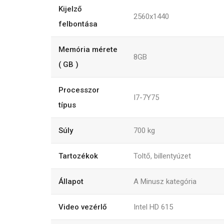
Kijelző
2560x1440
felbontása
Memória mérete
8GB
( GB )
Processzor
I7-7Y75
típus
Súly
700
kg
Tartozékok
Toltő, billentyúzet
Állapot
A Minusz kategória
Video vezérlő
Intel HD 615