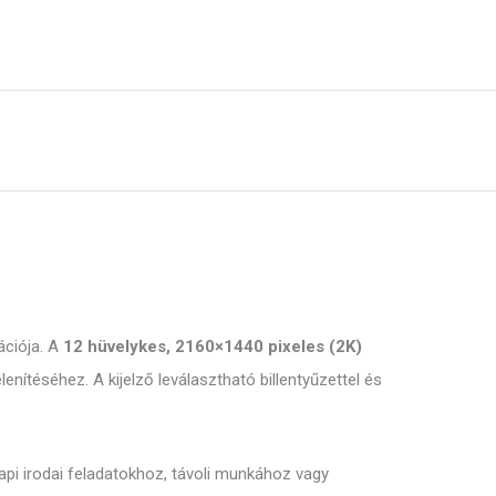
ációja. A
12 hüvelykes, 2160×1440 pixeles (2K)
nítéséhez. A kijelző leválasztható billentyűzettel és
pi irodai feladatokhoz, távoli munkához vagy