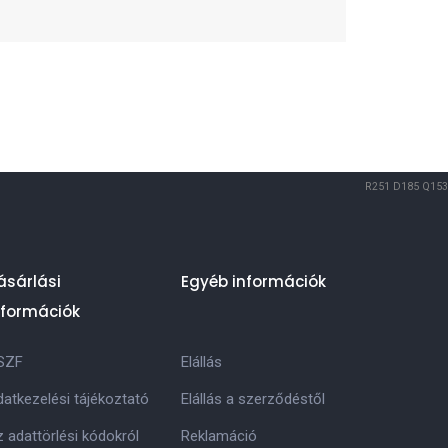
R251
D185
Q153
ásárlási
Egyéb információk
nformációk
SZF
Elállás
atkezelési tájékoztató
Elállás a szerződéstől
 adattörlési kódokról
Reklamáció