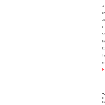
A
ü
a
C
S
b
k
f
m
N
T
L
H