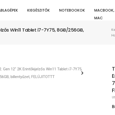
ÁBLAGÉPEK
KIEGÉSZITŐK
NOTEBOOKOK
MACBOOK,
MAC
jelzős Win11 Tablet i7-7Y75, 8GB/256GB,
K
H
T
E
7
F
Ut
B