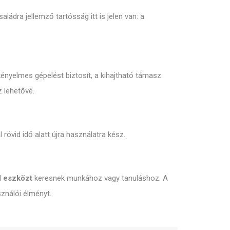
aládra jellemző tartósság itt is jelen van: a
kényelmes gépelést biztosít, a kihajtható támasz
z lehetővé.
rövid idő alatt újra használatra kész.
d eszközt
keresnek munkához vagy tanuláshoz. A
ználói élményt.