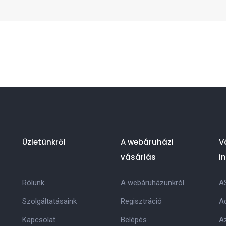
Üzletünkről
A webáruházi
V
vásárlás
i
Rólunk
A webáruházunkról
A
Szolgáltatásaink
Regisztráció
Ad
Kapcsolat
Belépés
Az