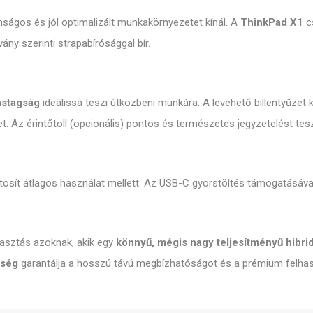
ságos és jól optimalizált munkakörnyezetet kínál. A
ThinkPad X1
cs
y szerinti strapabírósággal bír.
astagság
ideálissá teszi útközbeni munkára. A levehető billentyűzet 
. Az érintőtoll (opcionális) pontos és természetes jegyzetelést tes
ztosít átlagos használat mellett. Az USB-C gyorstöltés támogatásával 
lasztás azoknak, akik egy
könnyű, mégis nagy teljesítményű hibri
őség
garantálja a hosszú távú megbízhatóságot és a prémium felhas